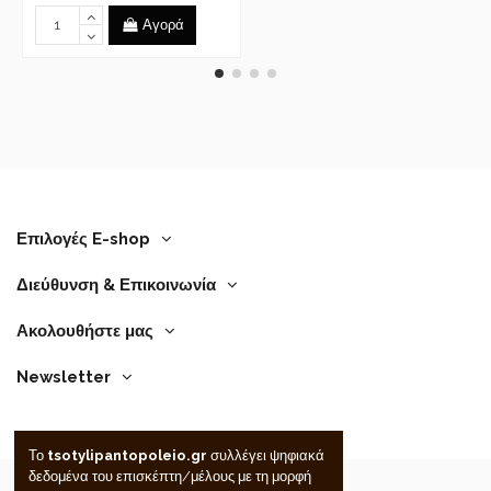
Αγορά
Επιλογές E-shop
Διεύθυνση & Επικοινωνία
Ακολουθήστε μας
Newsletter
Το
tsotylipantopoleio.gr
συλλέγει ψηφιακά
δεδομένα του επισκέπτη/μέλους με τη μορφή