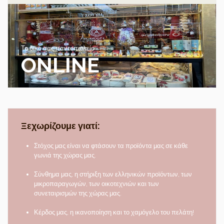
Το δικό σας παντοπωλείο
ONLINE
Ξεχωρίζουμε γιατί:
Στόχος μας είναι να φτάσουν τα προϊόντα μας σε κάθε
γωνιά της χώρας μας.
Σύνθημα μας, η στήριξη των ελληνικών προϊόντων, των
μικροπαραγωγών, των οικοτεχνιών και των
συνεταιρισμών της χώρας μας.
Κέρδος μας, η ικανοποίηση και το χαμόγελο του πελάτη!