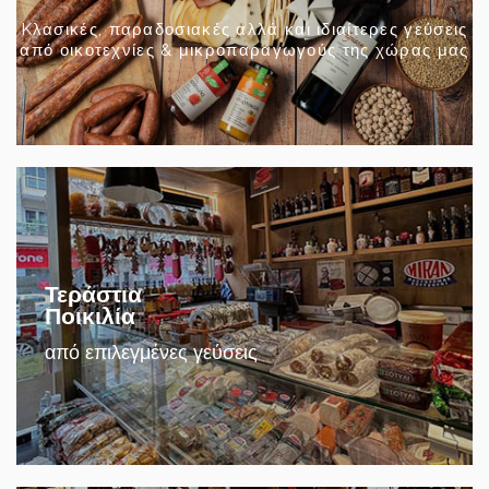
Kλασικές, παραδοσιακές αλλά και ιδιαίτερες γεύσεις
από οικοτεχνίες & μικροπαραγωγούς της χώρας μας
Τεράστια
Ποικιλία
από επιλεγμένες γεύσεις