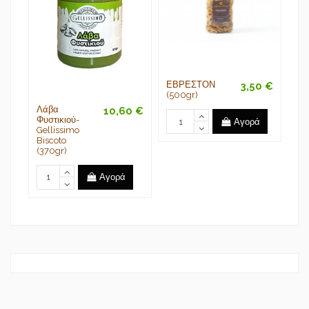
ΕΒΡΕΣΤΟΝ
3,50 €
(500gr)
Λάβα
ΛΙ
10,60 €
Φυστικιού-
Κ
Αγορά
Gellissimo
ΓΚ
Biscoto
25
(370gr)
Αγορά