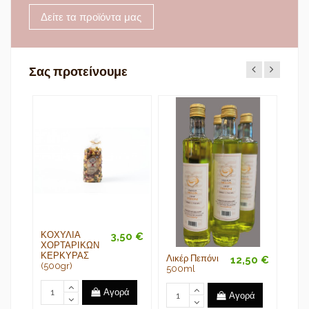
Δείτε τα προϊόντα μας
Σας προτείνουμε
ΚΟΧΥΛΙΑ
3,50 €
ΧΟΡΤΑΡΙΚΩΝ
ΚΕΡΚΥΡΑΣ
Λικέρ Πεπόνι
ΓΛΥ
50 €
12,50 €
(500gr)
500ml
ΚΟ
ΚΑ
ΧΙΟ
Αγορά
Αγορά