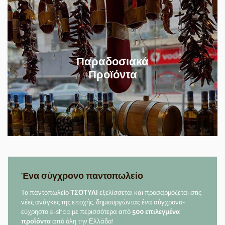
Παραδοσιακά
Προϊόντα
Ένα σύγχρονο παντοπωλείο
Το παντοπωλείο
ΤΣΟΤΥΛΙ
εξελίσσεται και προσαρμόζεται στις
νέες ανάγκες της εποχής, δημιουργώντας ένα σύγχρονο-
εύχρηστο e-shop με περισσότερα από
500 επιλεγμένα
προϊόντα
από όλη την Ελλάδα!