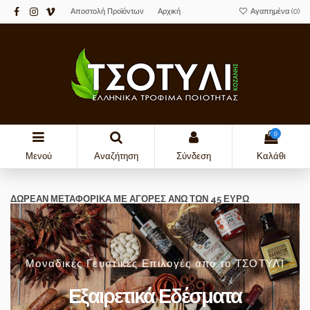
Αποστολή Προϊόντων
Αρχική
Αγαπημένα (
0
)
0
Μενού
Αναζήτηση
Σύνδεση
Καλάθι
ΔΩΡΕΑΝ ΜΕΤΑΦΟΡΙΚΑ ΜΕ ΑΓΟΡΕΣ ΑΝΩ ΤΩΝ 45 ΕΥΡΩ
Μοναδικές Γευστικές Επιλογές από το ΤΣΟΤΥΛΙ
Εξαιρετικά Εδέσματα