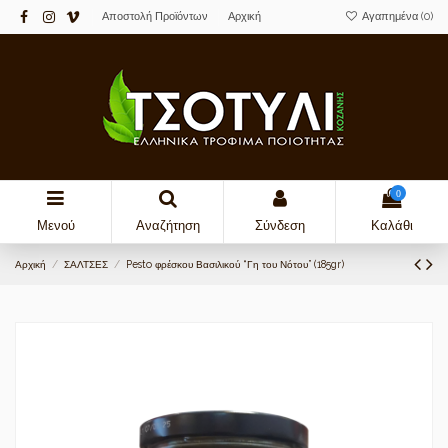
Αποστολή Προϊόντων
Αρχική
Αγαπημένα (
0
)
0
Μενού
Αναζήτηση
Σύνδεση
Καλάθι
Αρχική
ΣΑΛΤΣΕΣ
Pesto φρέσκου Βασιλικού “Γη του Νότου” (185gr)